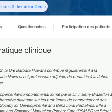
cians: Schedule a Demo
s
Questionnaires
Participation des patients
ratique clinique
S, la Dre Barbara Howard contribue régulièrement à la
tric News et est professeure adjointe de pédiatrie à la Johns
ne.
ppemental-comportemental formé par le Dr T. Berry Brazelton à
nférencière nationale sur les problèmes de comportement des
Society for Developmental and Behavioral Pediatrics. Elle a
tic and Statistical Manual for Primary Care (DSM-PC) et Bright