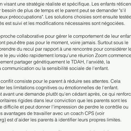
 visant une stratégie réaliste et spécifique. Les enfants réticen
 besoin de plus de temps et le parent peut se demander "s'il
ux préoccupations". Les solutions choisies sont ensuite testé
s est suivi et les modifications nécessaires sont négociées.
 approche collaborative pour gérer le comportement de leur enfan
nt peut-être pas pour le moment, voire jamais. Surtout sous le
prendre du recul par rapport à une rencontre pour considérer l
e le jeu vidéo rapidement lorsqu'une réunion Zoom commenc
alement partager génétiquement le TDAH, l'anxiété, la
a communication ou la sensibilité sociale de l'enfant.
 conflit consiste pour le parent à réduire ses attentes. Cela
 les limitations cognitives ou émotionnelles de l'enfant.
ent avant une demande plutôt qu'en cédant après, ce qui renfor
toritaires rigides dans leur conviction que les parents sont les
e difficile et peut donner l'impression de perdre le contrôle ou
es avantages de travailler avec un coach CPS (voir
) est d'aider les parents à identifier leurs propres limites.