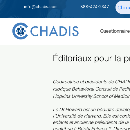
info@chadis.com
888-424-2347
Clini
Questionnaire
Éditoriaux pour la p
Codirectrice et présidente de CHADI
rubrique Behavioral Consult de Pedia
Hopkins University School of Medici
Le Dr Howard est un pédiatre dévelo
l'Université de Harvard. Elle est co
enfants et ancienne présidente de la 
contribué à Bright Futures™, Diagnos