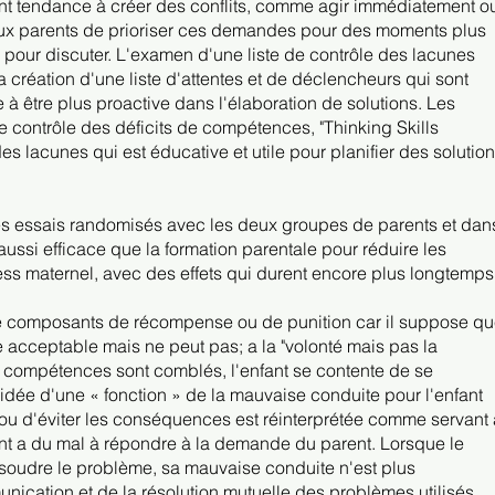
nt tendance à créer des conflits, comme agir immédiatement o
t aux parents de prioriser ces demandes pour des moments plus
 pour discuter. L'examen d'une liste de contrôle des lacunes
création d'une liste d'attentes et de déclencheurs qui sont
lle à être plus proactive dans l'élaboration de solutions. Les
e contrôle des déficits de compétences, "Thinking Skills
 des lacunes qui est éducative et utile pour planifier des solutio
es essais randomisés avec les deux groupes de parents et dan
aussi efficace que la formation parentale pour réduire les
ess maternel, avec des effets qui durent encore plus longtemps
 composants de récompense ou de punition car il suppose q
e acceptable mais ne peut pas; a la "volonté mais pas la
e compétences sont comblés, l'enfant se contente de se
'idée d'une « fonction » de la mauvaise conduite pour l'enfant
e ou d'éviter les conséquences est réinterprétée comme servant 
t a du mal à répondre à la demande du parent. Lorsque le
ésoudre le problème, sa mauvaise conduite n'est plus
ication et de la résolution mutuelle des problèmes utilisés