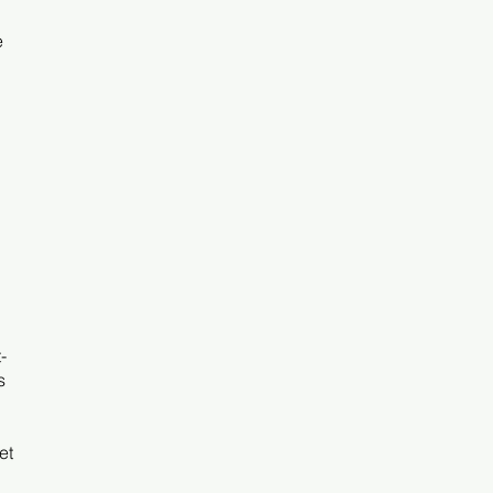
e
-
s
et