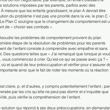
des solutions imposées par les parents, parfois avec des
mesure que les enfants grandissent, le plan A devrait être
ution du problème n'est pas une priorité dans la vie, le plan C 
ié. Le Plan C souligne que le changement de comportement est 
tant de « choisir ses combats ».
résoudre les problèmes de comportement provient du plan
remière étape de la résolution de problèmes pour les parents
ment de l'enfant consiste à comprendre avec empathie et sans
t. Des questions telles que « J'ai remarqué que lorsque je vou
es, vous commencez à crier. Qu'est-ce qui se passe avec ça ? »
où et quand de leur préoccupation et vérifier pour s'assurer d
importante ainsi que le fait de noter les moments où la réaction
st claire, p. et d'autres, y compris potentiellement l'enfant ; par
ersée par les cris qu'elle ne peut pas dormir et s'inquiète que
ité, puis vérifie la compréhension de l'enfant.
 une solution qui répond à ses deux préoccupations, en demanda