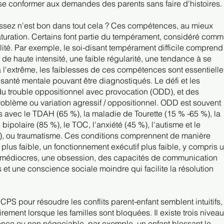
 se conformer aux demandes des parents sans faire d'histoires.
ssez n'est bon dans tout cela ? Ces compétences, au mieux
turation. Certains font partie du tempérament, considéré com
lité. Par exemple, le soi-disant tempérament difficile comprend
 de haute intensité, une faible régularité, une tendance à se
à l'extrême, les faiblesses de ces compétences sont essentielle
anté mentale pouvant être diagnostiqués. Le défi et les
 du trouble oppositionnel avec provocation (ODD), et des
blème ou variation agressif / oppositionnel. ODD est souvent
s avec le TDAH (65 %), la maladie de Tourette (15 % -65 %), la
bipolaire (85 %), le TOC, l'anxiété (45 %), l'autisme et le
%), ou traumatisme. Ces conditions comprennent de manière
plus faible, un fonctionnement exécutif plus faible, y compris 
té médiocres, une obsession, des capacités de communication
 et une conscience sociale moindre qui facilite la résolution
S pour résoudre les conflits parent-enfant semblent intuitifs,
airement lorsque les familles sont bloquées. Il existe trois nivea
ence ou non négociable, par exemple, un enfant blessant le