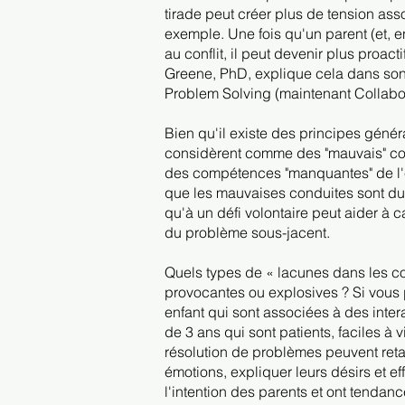
tirade peut créer plus de tension ass
exemple. Une fois qu'un parent (et, e
au conflit, il peut devenir plus proact
Greene, PhD, explique cela dans son 
Problem Solving (maintenant Collabor
Bien qu'il existe des principes génér
considèrent comme des "mauvais" co
des compétences "manquantes" de l'en
que les mauvaises conduites sont due
qu'à un défi volontaire peut aider à c
du problème sous-jacent.
Quels types de « lacunes dans les c
provocantes ou explosives ? Si vous 
enfant qui sont associées à des inte
de 3 ans qui sont patients, faciles à v
résolution de problèmes peuvent retarde
émotions, expliquer leurs désirs et eff
l'intention des parents et ont tenda