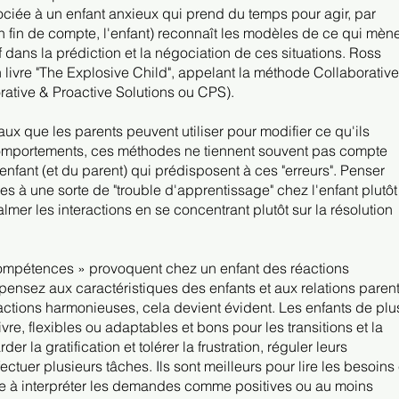
ociée à un enfant anxieux qui prend du temps pour agir, par
n fin de compte, l'enfant) reconnaît les modèles de ce qui mèn
if dans la prédiction et la négociation de ces situations. Ross
livre "The Explosive Child", appelant la méthode Collaborative
ative & Proactive Solutions ou CPS).
aux que les parents peuvent utiliser pour modifier ce qu'ils
mportements, ces méthodes ne tiennent souvent pas compte
fant (et du parent) qui prédisposent à ces "erreurs". Penser
s à une sorte de "trouble d'apprentissage" chez l'enfant plutôt
almer les interactions en se concentrant plutôt sur la résolution
ompétences » provoquent chez un enfant des réactions
pensez aux caractéristiques des enfants et aux relations parent
ractions harmonieuses, cela devient évident. Les enfants de plu
ivre, flexibles ou adaptables et bons pour les transitions et la
r la gratification et tolérer la frustration, réguler leurs
ectuer plusieurs tâches. Ils sont meilleurs pour lire les besoins 
nce à interpréter les demandes comme positives ou au moins