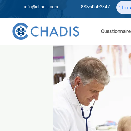
info@chadis.com
888-424-2347
Clini
Questionnaire