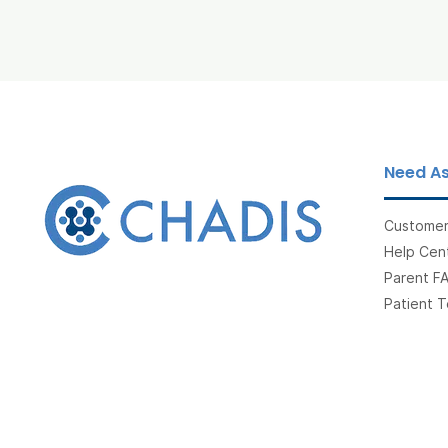
Need As
Customer
Help Cent
Parent F
Patient T