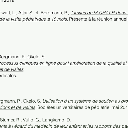
il 2019
ewart, L., Attar, S. et
Bergmann, P.,
Limites du M-CHAT-R dans l'i
e la visite pédiatrique à 18 mois.
Présenté à la réunion annuel
Bergmann, P., Okelo, S.
rocessus cliniques en ligne pour l'amélioration de la qualité et
t de visites
édicales.
ergmann, P., Okelo, S.
Utilisation d'un système de soutien au pr
ions et de visites
Sociétés universitaires de pédiatrie, mai 201
Sturner, R., Vullo, G., Langkamp, D.
rents à l'égard du médecin de leur enfant et les rapports des pa