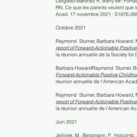
Delgado-Martinez R, Barry MF, Porra
RN. Ce que les parents veulent que 
Acad. 17 novembre 2021 : S1876-2859
Octobre 2021
Raymond
Sturner, Barbara Howard,
report of Forward-Actionable Positiv
la réunion annuelle de la Society fo
Barbara HowardRaymond
Sturner, 
Forward-Actionable Positive Childhoo
réunion annuelle de l'American Acade
Raymond
Sturner, Barbara Howard,
report of Forward-Actionable Positiv
la réunion annuelle de l'American Aca
Juin 2021
Jellinek, M., Bergmann, P., Holcomb, J