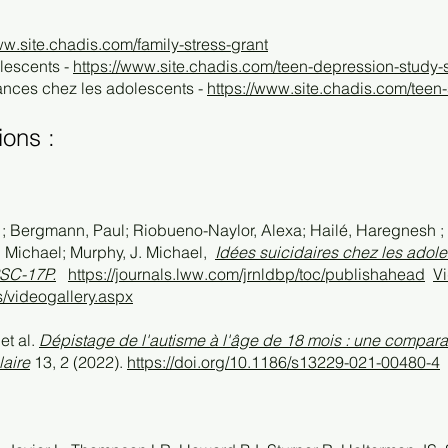
ww.site.chadis.com/family-stress-grant
lescents -
https://www.site.chadis.com/teen-depression-study
ances chez les adolescents -
https://www.site.chadis.com/tee
ions :
; Bergmann, Paul; Riobueno-Naylor, Alexa; Hailé, Haregnesh ; B
 Michael; Murphy, J. Michael,
Idées suicidaires chez les adole
PSC-17P.
https://journals.lww.com/jrnldbp/toc/publishahead
V
s/videogallery.aspx
et al.
Dépistage de l'autisme à l'âge de 18 mois : une compara
aire
13, 2 (2022).
https://doi.org/10.1186/s13229-021-00480-4