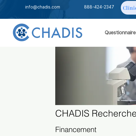
info@chadis.com
888-424-2347
Clini
Questionnaire
CHADIS Recherche
Financement