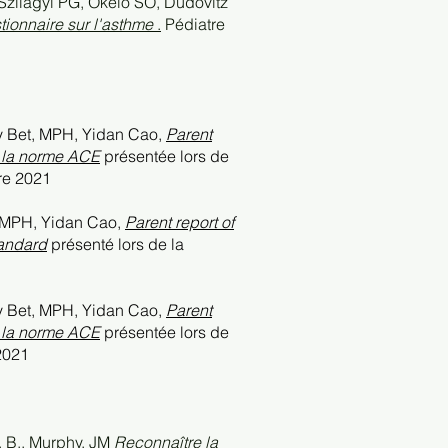
Szilagyi PG, Okelo SO, Dudovitz
ionnaire sur l'asthme
.
Pédiatre
y Bet, MPH, Yidan Cao,
Parent
e la norme ACE
présentée lors de
bre 2021
, MPH, Yidan Cao,
Parent report of
tandard
présenté lors de la
y Bet, MPH, Yidan Cao,
Parent
e la norme ACE
présentée lors de
 2021
d, B., Murphy, JM
Reconnaître la