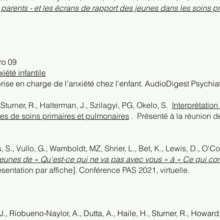
parents - et les écrans de rapport des jeunes dans les soins pr
ro 09
iété infantile
 prise en charge de l'anxiété chez l'enfant. AudioDigest Psychia
turner, R., Halterman, J., Szilagyi, PG, Okelo, S.
Interprétati
tes de soins primaires et pulmonaires
.
Présenté à la réunion d
s, S., Vullo, G., Wamboldt, MZ, Shrier, L., Bet, K., Lewis, D., O'Co
 jeunes de « Qu'est-ce qui ne va pas avec vous » à « Ce qui com
sentation par affiche]. Conférence PAS 2021, virtuelle.
., Riobueno-Naylor, A., Dutta, A., Haile, H., Sturner, R., Howar