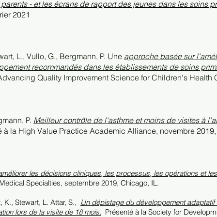
parents - et les écrans de rapport des jeunes dans les soins pr
vrier 2021
ewart, L., Vullo, G., Bergmann, P. Une
approche basée sur l'améli
ppement recommandés dans les établissements de soins prima
Advancing Quality Improvement Science for Children's Health 
rgmann, P.
Meilleur contrôle de l'asthme et moins de visites à l
 à la High Value Practice Academic Alliance, novembre 2019,
méliorer les décisions cliniques, les processus, les opérations et les
 Medical Specialties, septembre 2019, Chicago, IL.
K., Stewart, L. Attar, S.,
Un dépistage du développement adaptatif et
tion lors de la visite de 18 mois.
Présenté à la Society for Developm