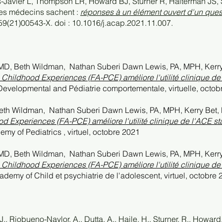
s-Javier L, Thompson LR, Howard BJ, Sturner R, Halterman JS, 
les médecins sachent :
réponses à un élément ouvert d'un quest
(21)00543-X. doi : 10.1016/j.acap.2021.11.007.
 MD, Beth Wildman,
Nathan Suberi Dawn Lewis, PA, MPH, Kerr
e Childhood Experiences (FA-PCE) améliore l'utilité clinique d
r Developmental and Pédiatrie comportementale, virtuelle, octo
Beth Wildman,
Nathan Suberi Dawn Lewis, PA, MPH, Kerry Bet
d Experiences (FA-PCE) améliore l'utilité clinique de l'ACE s
my of Pediatrics , virtuel, octobre 2021
 MD, Beth Wildman,
Nathan Suberi Dawn Lewis, PA, MPH, Kerr
e Childhood Experiences (FA-PCE) améliore l'utilité clinique d
demy of Child et psychiatrie de l'adolescent, virtuel, octobre
., Riobueno-Naylor, A., Dutta, A., Haile, H., Sturner, R., Howar