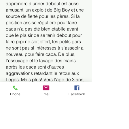
apprendre à uriner debout est aussi
amusant, un exploit de Big Boy et une
source de fierté pour les pères. Si la
position assise régulière pour faire
caca n'a pas été bien établie avant
que le plaisir de se tenir debout pour
faire pipi ne soit offert, les petits gars
ne sont pas si intéressés à s'asseoir à
nouveau pour faire caca. De plus,
l'essuyage et le lavage des mains
après les caca sont d'autres
aggravations retardant le retour aux
Legos. Mais plus! Vers l'âge de 3 ans,
les deux sexes font la découverte
terrifiante que les garçons ont un pénis
Phone
Email
Facebook
et pas les filles. A cet âge de confusion
sur les transformations potentielles, la
conclusion évidente est que le pénis
de la fille était perdu ! Et cette merde
qui disparaît dans les toilettes