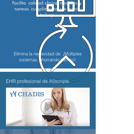
Facilita
calidad clínica
medidas
y
normas
cumplimiento
con menos
trabajo.
Elimina la necesidad de ¡Múltiples
sistemas, ahorrando tiempo!
EHR profesional de Allscripts