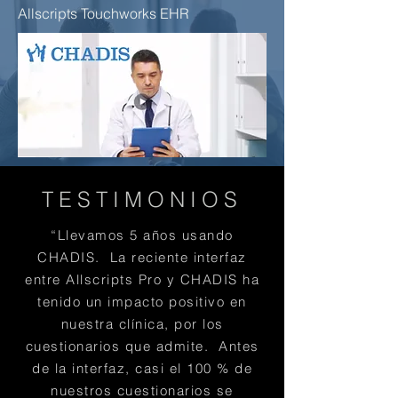
Allscripts Touchworks EHR
TESTIMONIOS
“Llevamos 5 años usando
CHADIS. La reciente interfaz
entre Allscripts Pro y CHADIS ha
tenido un impacto positivo en
nuestra clínica, por los
cuestionarios que admite. Antes
de la interfaz, casi el 100 % de
nuestros cuestionarios se