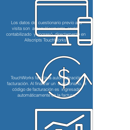
Los datos del cuestionario previo a la
visita son
automáticamente
anotó,
contabilizado
y
ingresó
directamente en
Allscripts TouchWorks.
TouchWorks facilita la automatización
facturación. Al finalizar un cuestionario, el
código de facturación es ingresado
automáticamente en la factura.