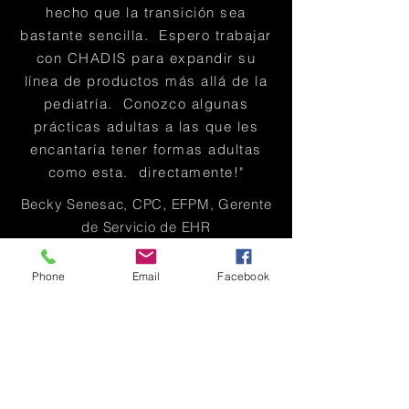
hecho que la transición sea
bastante sencilla. Espero trabajar
con CHADIS para expandir su
línea de productos más allá de la
pediatría. Conozco algunas
prácticas adultas a las que les
encantaría tener formas adultas
como esta. directamente!"
Becky Senesac, CPC, EFPM, Gerente
de Servicio de EHR
Socios de salud de atención primaria,
Williston, VT
Phone
Email
Facebook
“Usar CHADIS como una solución
integrada con Allscripts nos ha
brindado la capacidad de llegar a
nuestros pacientes de manera
más consistente y efectiva con