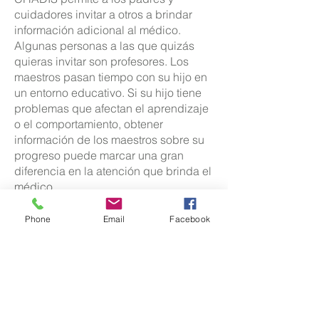
cuidadores invitar a otros a brindar
información adicional al médico.
Algunas personas a las que quizás
quieras invitar son profesores. Los
maestros pasan tiempo con su hijo en
un entorno educativo. Si su hijo tiene
problemas que afectan el aprendizaje
o el comportamiento, obtener
información de los maestros sobre su
progreso puede marcar una gran
diferencia en la atención que brinda el
médico.
Puede otorgar a un maestro el permiso
requerido para usar CHADIS y
Phone
Email
Facebook
asegurarse de que el maestro pueda
responder preguntas en el sistema.
Los profesores no tendrán acceso a su
perfil. Solo se les solicita que
respondan los cuestionarios de los
maestros.