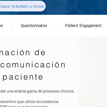
cians: Schedule a Demo
es
Questionnaires
Patient Engagement
nación de
 comunicación
 paciente
dar una amplia gama de procesos clínicos.
reventivo que utiliza recordatorios
 SMS para que los pacientes: