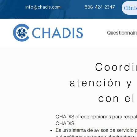
info@chadis.com
888-424-2347
Clini
Questionnair
Coordi
atención y
con el
CHADIS ofrece opciones para respal
CHADIS:
Es un sistema de avisos de servicio p
automáticos por correo electrónico y