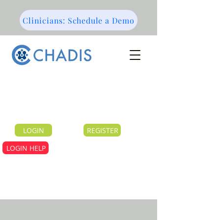
Clinicians: Schedule a Demo
LOGIN
REGISTER
LOGIN HELP