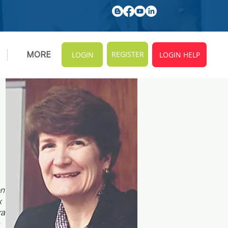
REGISTER
MORE
LOGIN
LOGIN HELP
on
x
ra