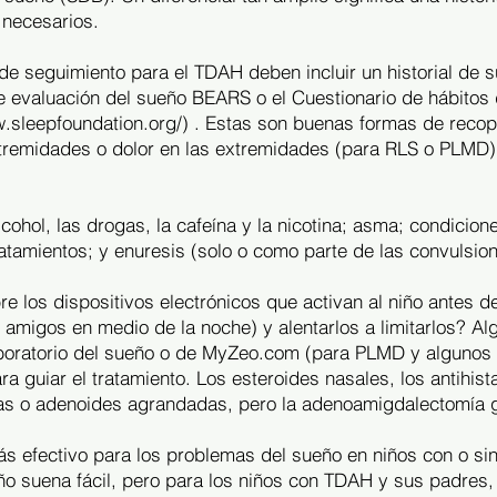
 necesarios.
s de seguimiento para el TDAH deben incluir un historial de 
 evaluación del sueño BEARS o el Cuestionario de hábitos 
w.sleepfoundation.org/)
. Estas son buenas formas de recopi
tremidades o dolor en las extremidades (para RLS o PLMD),
cohol, las drogas, la cafeína y la nicotina; asma; condici
ratamientos; y enuresis (solo o como parte de las convulsio
e los dispositivos electrónicos que activan al niño antes d
migos en medio de la noche) y alentarlos a limitarlos? Al
boratorio del sueño o de MyZeo.com (para PLMD y algunos SD
ra guiar el tratamiento. Los esteroides nasales, los antihi
s o adenoides agrandadas, pero la adenoamigdalectomía g
más efectivo para los problemas del sueño en niños con o si
ueño suena fácil, pero para los niños con TDAH y sus padre