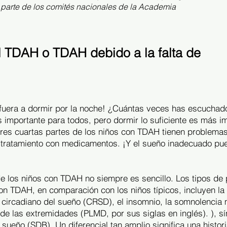
 parte de los comités nacionales de la Academia
 TDAH o TDAH debido a la falta de
se fuera a dormir por la noche! ¿Cuántas veces has escuchad
importante para todos, pero dormir lo suficiente es más imp
res cuartas partes de los niños con TDAH tienen problemas s
r tratamiento con medicamentos. ¡Y el sueño inadecuado pu
e los niños con TDAH no siempre es sencillo. Los tipos d
on TDAH, en comparación con los niños típicos, incluyen la 
o circadiano del sueño (CRSD), el insomnio, la somnolencia m
 de las extremidades (PLMD, por sus siglas en inglés). ), s
l sueño (SDB). Un diferencial tan amplio significa una histor