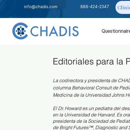
info@chadis.com
888-424-2347
Clini
Questionnair
Editoriales para la 
La codirectora y presidenta de CHAD
columna Behavioral Consult de Pediat
Medicina de la Universidad Johns H
El Dr. Howard es un pediatra del desa
en la Universidad de Harvard. Es or
presidenta de la Sociedad de Pediatr
de Bright Futures™, Diagnostic and S