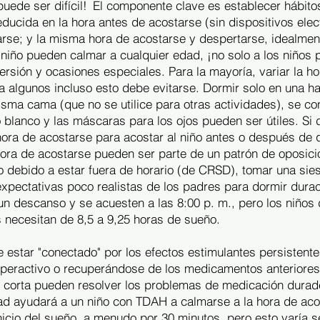
ede ser difícil!
El componente clave es establecer hábitos
ducida en la hora antes de acostarse (sin dispositivos elec
tarse; y la misma hora de acostarse y despertarse, idealme
 niño pueden calmar a cualquier edad, ¡no solo a los niños 
ersión y ocasiones especiales. Para la mayoría, variar la h
ara algunos incluso esto debe evitarse. Dormir solo en una h
isma cama (que no se utilice para otras actividades), se co
o blanco y las máscaras para los ojos pueden ser útiles. Si
hora de acostarse para acostar al niño antes o después de
 hora de acostarse pueden ser parte de un patrón de oposic
o debido a estar fuera de horario (de CRSD), tomar una sie
expectativas poco realistas de los padres para dormir dura
 un descanso y se acuesten a las 8:00 p. m., pero los niños
s necesitan de 8,5 a 9,25 horas de sueño.
star "conectado" por los efectos estimulantes persistentes 
iperactivo o recuperándose de los medicamentos anteriores
corta pueden resolver los problemas de medicación durade
idad ayudará a un niño con TDAH a calmarse a la hora de ac
icio del sueño, a menudo por 30 minutos, pero esto varía se