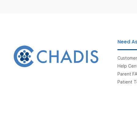
Need As
Customer
Help Cent
Parent F
Patient T