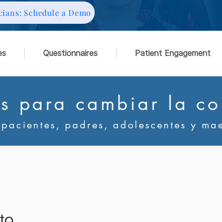
cians: Schedule a Demo
es
Questionnaires
Patient Engagement
s para cambiar la co
 pacientes, padres, adolescentes y mae
to