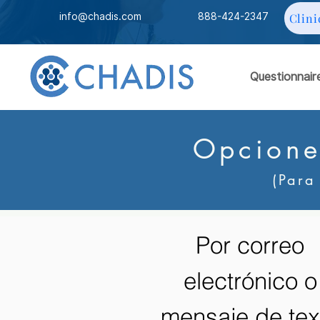
info@chadis.com
888-424-2347
Clini
Questionnair
Opcione
(Para
Por correo
electrónico o
mensaje de tex