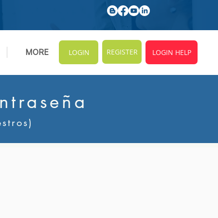
REGISTER
MORE
LOGIN
LOGIN HELP
ntraseña
stros)