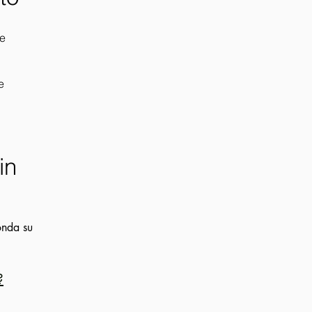
de
e
in
onda su
.
?