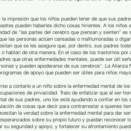
es la impresión que los niños pueden tener de que sus padre
padres pueden haberles dicho cosas hirientes. A los niños 
dad de “las partes del cerebro que piensan y sienten” es 
 que las personas actúen cansadas o malhumoradas o digan 
sitan que se les asegure que, por dentro, sus padres toda
 o hablan de otra manera. En el caso de los trastornos po
dres que otras enfermedades mentales, puede ser útil señal
rsonas y pueden apoderarse de sus cerebros”. La Alianza
programas de apoyo que pueden ser útiles para niños mayo
tirse a contarle a un niño sobre la enfermedad mental de lo
cupaciones de privacidad. Trato de enfatizar que al ser hon
l de sus padres, uno los está ayudando a confiar en los a
ulación de cosas que decir para contrarrestar a quienes tie
 Necesitan la verdad sobre la enfermedad mental para dar se
esperanzados sobre su propio futuro y puedan reconocer lo
r su seguridad y apoyo, y fortalecer su afrontamiento pued