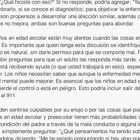
¿Qué hiciste con eso?" Si no responde, podría agregar: "Ya
brarlo, si se conoce el diagnóstico, para objetivar la enf
 son propensos a desarrollar una afección similar, además 
adre no mejora; ambas son buenas preguntas para abordar.
ños en edad escolar están muy atentos cuando las cosas en l
. Es importante que quien tenga esta discusión se identifiq
ido es natural, sin darle permiso para que se comporte mal.
ribir preguntas para que un adulto las responda más tarde. 
tá recibiendo ayuda (o que usted trabajará en esto), espe
ar. Los niños necesitan saber que aunque la enfermedad men
 mental puede mejorar. Es esencial que los niños en edad 
erde el control o está en peligro. Esto podría incluir salir d
al 911.
en sentirse culpables por su enojo o por las cosas que po
os en edad escolar y preescolar tienen más probabilidades 
condición del padre a través de la mala conducta o alguna i
 simplemente preguntar: "¿Qué pensamientos ha tenido sob
ándolos diciendo: “Me he estado preguntando si hay algo q