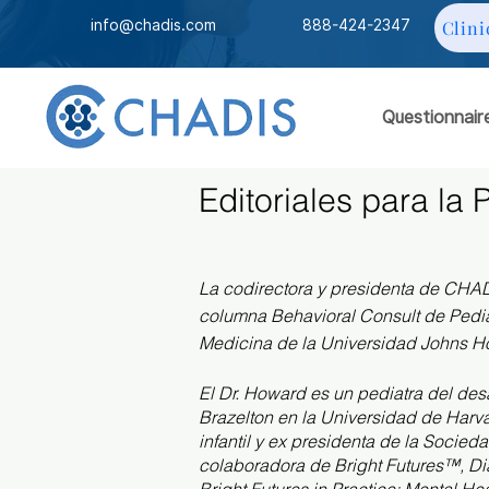
info@chadis.com
888-424-2347
Clini
Questionnair
Editoriales para la 
La codirectora y presidenta de CHAD
columna Behavioral Consult de Pediat
Medicina de la Universidad Johns H
El Dr. Howard es un pediatra del desa
Brazelton en la Universidad de Harv
infantil y ex presidenta de la Socied
colaboradora de Bright Futures™, Dia