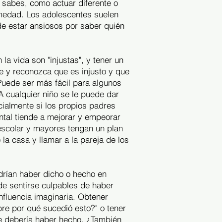
 sabes, como actuar diferente o
ermedad. Los adolescentes suelen
de estar ansiosos por saber quién
a vida son "injustas", y tener un
ue y reconozca que es injusto y que
 Puede ser más fácil para algunos
A cualquier niño se le puede dar
cialmente si los propios padres
tal tiende a mejorar y empeorar
escolar y mayores tengan un plan
e la casa y llamar a la pareja de los
drían haber dicho o hecho en
de sentirse culpables de haber
nfluencia imaginaria. Obtener
re por qué sucedió esto?" o tener
ue debería haber hecho. ¿También