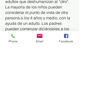
adultos que deshumanizan al “otro”.
La mayoría de los niños pueden
considerar el punto de vista de otra
persona a los 4 años y medio, con la
ayuda de un adulto. Los padres
pueden comenzar diciéndoles a los
bebés: "Eso duele, ¿no?" preguntando
a los niños pequeños y mayores:
Phone
Email
Facebook
"¿Cómo te sentirías si... [alguien te
insultara solo por tener el pelo rojo]?" o
“¿Cómo crees que se siente cuando...
[alguien la obliga a pasarse de la raya
porque usa cierta ropa]?”. en casos de
agarrar, no compartir, golpear, intimidar,
etc. Los niños mayores y los
adolescentes pueden analizar
situaciones más abstractas cuando se
les pregunta: “¿Qué pasaría si fueras
tú el que… [te expulsaron por
murmurar sobre el maestro]?” o “¿Y si
fuera tu hermana?”. o "¿Cómo sería el